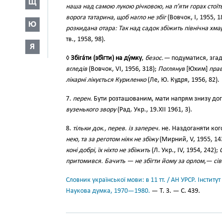
Щ
наша над самою лукою річковою, на п’яти горах стоїт
ворога татарина, щоб нагло не збіг
(Вовчок, І, 1955, 1
Ю
розкидана отара: Так над садок збіжить північна хмар
тв., 1958, 98).
Я
◊
Збіга́ти (збі́гти) на ду́мку
,
безос.—
подуматися, зга
вгледів
(Вовчок, VI, 1956, 318);
Поглянув
[Юхим]
прав
лікарні лікується Куриленко
(Ле, Ю. Кудря, 1956, 82).
7.
перен.
Бути розташованим, мати напрям знизу до
вузенького звору
(Рад. Укр., 19.XII 1961, 3).
8.
тільки док., перев. із запереч.
не. Наздоганяти кого
нею, та за реготом ніяк не збіжу
(Мирний, V, 1955, 143
коні добрі, їх ніхто не збіжить
(Л. Укр., IV, 1954, 242);
притомився. Бачить — не збігти йому за орлом,— сів
Словник української мови: в 11 тт. / АН УРСР. Інститут
Наукова думка, 1970—1980.
— Т. 3. — С. 439.