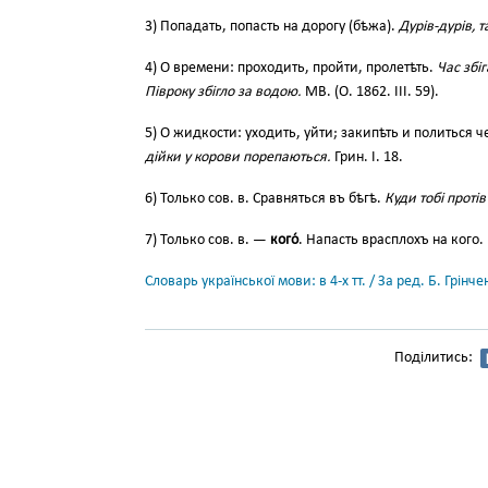
3) Попадать, попасть на дорогу (бѣжа).
Дурів-дурів, т
4) О времени: проходить, пройти, пролетѣть.
Час збіг
Півроку збігло за водою.
МВ. (О. 1862. III. 59).
5) О жидкости: уходить, уйти; закипѣть и политься 
дійки у корови порепаються.
Грин. І. 18.
6) Только сов. в. Сравняться въ бѣгѣ.
Куди тобі протів
7) Только сов. в. —
кого́
. Напасть врасплохъ на кого.
Словарь української мови: в 4-х тт. / За ред. Б. Грін
Поділитись: