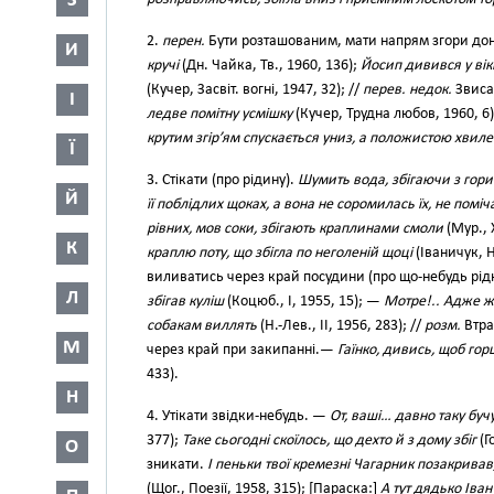
З
2.
перен.
Бути розташованим, мати напрям згори до
И
кручі
(Дн. Чайка, Тв., 1960, 136);
Йосип дивився у вік
(Кучер, Засвіт. вогні, 1947, 32); //
перев. недок.
Звиса
І
ледве помітну усмішку
(Кучер, Трудна любов, 1960, 6
крутим згір’ям спускається униз, а положистою хвиле
Ї
3. Стікати (про рідину).
Шумить вода, збігаючи з гори 
Й
її поблідлих щоках, а вона не соромилась їх, не поміч
рівних, мов соки, збігають краплинами смоли
(Мур., 
К
краплю поту, що збігла по неголеній щоці
(Іваничук, Н
виливатись через край посудини (про що-небудь рід
Л
збігав куліш
(Коцюб., І, 1955, 15); —
Мотре!.. Адже ж 
собакам виллять
(Н.-Лев., II, 1956, 283); //
розм.
Втра
М
через край при закипанні.—
Гаїнко, дивись, щоб гор
433).
Н
4. Утікати звідки-небудь. —
От, ваші… давно таку бучу
377);
Таке сьогодні скоїлось, що дехто й з дому збіг
(Г
О
зникати.
І пеньки твої кремезні Чагарник позакривав
(Щог., Поезії, 1958, 315); [Параска:]
А тут дядько Іван