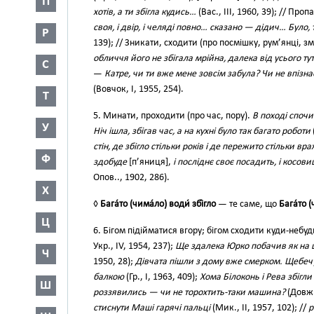
П
хотів, а ти збігла кудись…
(Вас., III, 1960, 39); // Пр
своя, і двір, і челяді повно… сказано — дідич… Було, т
Р
139); // Зникати, сходити (про посмішку, рум’янці, зм
обличчя його не збігала мрійна, далека від усього т
С
—
Катре, чи ти вже мене зовсім забула? Чи не впізна
(Вовчок, І, 1955, 254).
Т
5. Минати, проходити (про час, пору).
В поході спочи
У
Ніч ішла, збігав час, а на кухні було так багато роботи
стін, де збігло стільки років і де пережито стільки вр
Ф
здобуде
[п’яниця],
і посліднє своє посадить, і косови
Опов.., 1902, 286).
Х
◊
Бага́то (чима́ло) води́ збі́гло
— те саме, що
Бага́то (
Ц
6. Бігом підійматися вгору; бігом сходити куди-небуд
Укр., IV, 1954, 237);
Ще здалека Юрко побачив як на ш
Ч
1950, 28);
Дівчата пішли з дому вже смерком. Щебечу
балкою
(Гр., І, 1963, 409);
Хома Білоконь і Рева збігли
Ш
роззявились — чи не торохтить-таки машина?
(Довж.,
стиснути Маші гарячі пальці
(Мик., II, 1957, 102); //
р