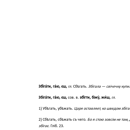
Збі́га́ти, га́ю, єш,
гл.
Сбѣгать.
Збігала — свічечку купи
Збіга́ти, га́ю, єш,
сов. в.
збі́гти, біжу́, жи́ш,
гл.
1) Убѣгать, убѣжать.
Царя оставляет, ко шведом збіга
2) Сбѣгать, сбѣжать съ чего.
Бо я стою зовсім не там,
збігає.
Гліб. 23.