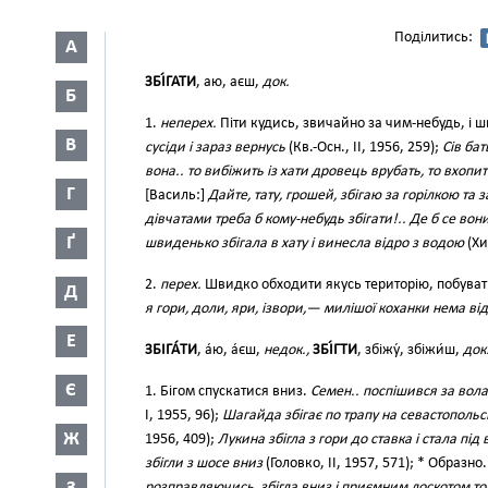
Поділитись:
А
ЗБІ́ГАТИ
, аю, аєш,
док.
Б
1.
неперех.
Піти кудись, звичайно за чим-небудь, і
В
сусіди і зараз вернусь
(Кв.-Осн., II, 1956, 259);
Сів бат
вона.. то вибіжить із хати дровець врубать, то вхопит
Г
[Василь:]
Дайте, тату, грошей, збігаю за горілкою та 
дівчатами треба б кому-небудь збігати!.. Де б се вон
Ґ
швиденько збігала в хату і винесла відро з водою
(Хи
2.
перех.
Швидко обходити якусь територію, побувати 
Д
я гори, доли, яри, ізвори,— милішої коханки нема ві
Е
ЗБІГА́ТИ
, а́ю, а́єш,
недок.,
ЗБІ́ГТИ
, збіжу́, збіжи́ш,
док
Є
1. Бігом спускатися вниз.
Семен.. поспішився за вола
I, 1955, 96);
Шагайда збігає по трапу на севастопольс
Ж
1956, 409);
Лукина збігла з гори до ставка і стала пі
збігли з шосе вниз
(Головко, II, 1957, 571); * Образно
розправляючись, збігла вниз і приємним лоскотом то