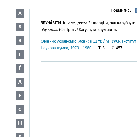
Поділитись:
А
ЗБУЧА́ВІТИ
, іє,
док., розм.
Затвердіти, зашкарубнути.
Б
збучавіло
(Сл. Гр.); // Загуснути, стужавіти.
В
Словник української мови: в 11 тт. / АН УРСР. Інститут
Наукова думка, 1970—1980.
— Т. 3. — С. 457.
Г
Ґ
Д
Е
Є
Ж