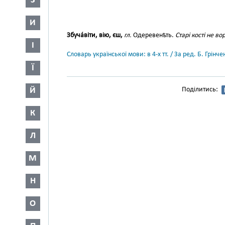
З
И
Збуча́віти, вію, єш,
гл.
Одеревенѣть.
Старі кості не во
І
Словарь української мови: в 4-х тт. / За ред. Б. Грін
Ї
Й
Поділитись:
К
Л
М
Н
О