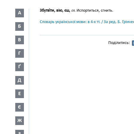
Збутві́ти, вію, єш,
гл.
Испортиться, сгнить.
А
Словарь української мови: в 4-х тт. / За ред. Б. Грін
Б
В
Поділитись:
Г
Ґ
Д
Е
Є
Ж