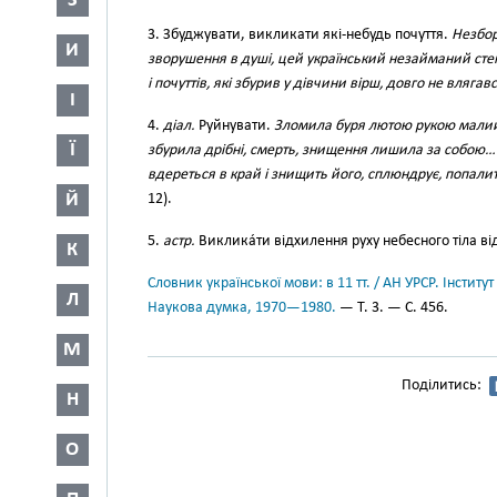
З
3. Збуджувати, викликати які-небудь почуття.
Незбор
И
зворушення в душі, цей український незайманий сте
і почуттів, які збурив у дівчини вірш, довго не влягав
І
4.
діал.
Руйнувати.
Зломила буря лютою рукою малий п
Ї
збурила дрібні, смерть, знищення лишила за собою…
вдереться в край і знищить його, сплюндрує, попалит
Й
12).
5.
астр.
Виклика́ти відхилення руху небесного тіла від 
К
Словник української мови: в 11 тт. / АН УРСР. Інститут
Л
Наукова думка, 1970—1980.
— Т. 3. — С. 456.
М
Поділитись:
Н
О