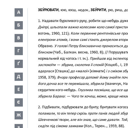
ЗБУ́РЮВАТИ
, юю, юєш,
недок.,
ЗБУ́РИТИ
, рю, риш,
до
А
1. Надавати бурхливого руху, робити що-небудь дуж
Б
Дніпрі, шльопали важко колесами коло самої приста
вогонь, 1960, 121);
Коли первинне рентгенівське про
В
електрони атомів, і вони самі стають джерелом втор
Образно.
У голові Петру блискавично проноситься дум
Г
блиском
(Чаб., Балкан. весна, 1960, 8); // Порушува
нормальний хід чогось і т. ін.).
Прийшов від інспектор
Ґ
заспокоїти — збурив, сколотив її спокій
(Коцюб., І, 19
вдерлася
[Сташка]
до «малої»
[кімнати]
і з сміхом з
Д
1958, 379);
Вчора професор допоміг йому знайти поча
його дочка все те перемішала, збурила
(Іваничук, На 
Е
сердитим кого-небудь.
Глузлива посмішка, що все щ
збурила Бараха: — Чого ти хочеш, може, краще нехай
Є
2. Підбивати, підбурювати до бунту; бунтувати когос
поламали, то він тепер скрізь проти панів людей збу
Ж
Шевченкові твори, але він знав, що саме давати. Той
сидіти під сімома замками
(Кол., Терен.., 1959, 88).