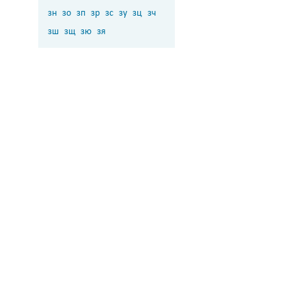
зн
зо
зп
зр
зс
зу
зц
зч
зш
зщ
зю
зя