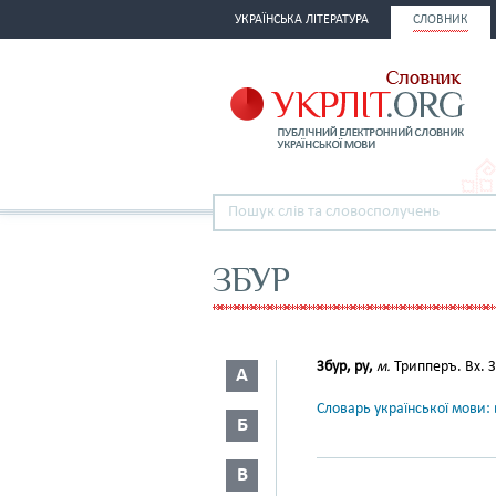
УКРАЇНСЬКА ЛІТЕРАТУРА
СЛОВНИК
ЗБУР
Збур, ру,
м.
Трипперъ. Вх. З
А
Словарь української мови: в
Б
В