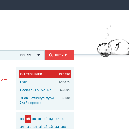
199 760
ШУКАТИ
Всі словники
199 760
СУМ-11
129 375
Словарь Грінченка
66 605
Знаки етнокультури
3 780
Жайворонка
за
зб
зв
зг
зґ
зд
зе
зє
зж
зз
зи
зі
зї
зй
зл
зм