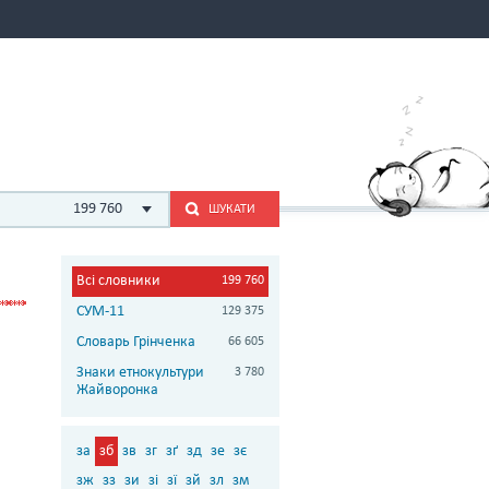
199 760
ШУКАТИ
Всі словники
199 760
СУМ-11
129 375
Словарь Грінченка
66 605
Знаки етнокультури
3 780
Жайворонка
за
зб
зв
зг
зґ
зд
зе
зє
зж
зз
зи
зі
зї
зй
зл
зм