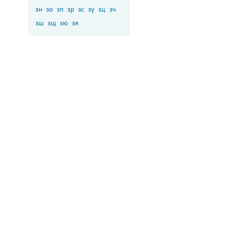
зн
зо
зп
зр
зс
зу
зц
зч
зш
зщ
зю
зя