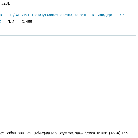
 529).
11 тт. / АН УРСР. Інститут мовознавства; за ред. І. К. Білодіда. — К.:
0.
— Т. 3. — С. 455.
гл.
Взбунтоваться.
Збунтувалась Україна, пани і ляхи.
Макс. (1834) 125.