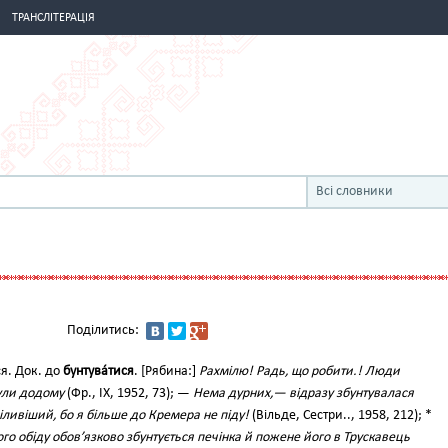
ТРАНСЛІТЕРАЦІЯ
Всі словники
Поділитись:
шся. Док. до
бунтува́тися
. [Рябина:]
Рахмілю! Радь, що робити.! Люди
нули додому
(Фр., IX, 1952, 73); —
Нема дурних,— відразу збунтувалася
ливіший, бо я більше до Кремера не піду!
(Вільде, Сестри.., 1958, 212); *
ого обіду обов’язково збунтується печінка й пожене його в Трускавець