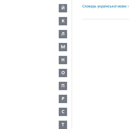
Словарь української мови: в
Й
К
Л
М
Н
О
П
Р
С
Т