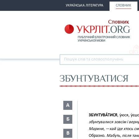
УКРАЇНСЬКА ЛІТЕРАТУРА
СЛОВНИК
ЗБУНТУВАТИСЯ
А
ЗБУНТУВА́ТИСЯ
, у́юся, у́є
Б
збунтувалися зовсім і вер
Мариня, —хай іде хтось смі
В
Образно.
Мабуть, після так