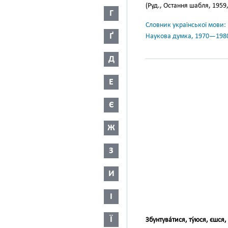
(Руд., Остання шабля, 1959,
Г
Словник української мови: в 
Ґ
Наукова думка, 1970—198
Д
Е
Є
Ж
З
И
І
Ї
Збунтува́тися, ту́юся, єшся,