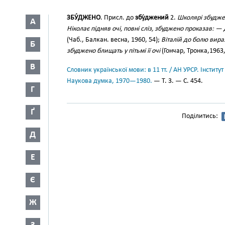
ЗБУ́ДЖЕНО
. Присл. до
збу́джений
2.
Школярі збудже
А
Ніколає підняв очі, повні сліз, збуджено проказав:
(Чаб., Балкан. весна, 1960, 54);
Віталій до болю вираз
Б
збуджено блищать у пітьмі її очі
(Гончар, Тронка,1963,
В
Словник української мови: в 11 тт. / АН УРСР. Інститут
Наукова думка, 1970—1980.
— Т. 3. — С. 454.
Г
Ґ
Поділитись:
Д
Е
Є
Ж