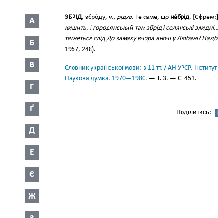
ЗБРІД
, збро́ду,
ч., рідко.
Те саме, що
на́брід
. [Єфрем:
А
кишить. І городянський там збрід і селянські злидні
тягнеться слід До замаху вчора вночі у Любані? Надб
Б
1957, 248).
В
Словник української мови: в 11 тт. / АН УРСР. Інститут
Наукова думка, 1970—1980.
— Т. 3. — С. 451.
Г
Ґ
Поділитись:
Д
Е
Є
Ж