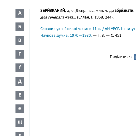
ЗБРИ́ЗКАНИЙ
, а, е. Дієпр. пас. мин. ч. до
збри́зкати
.
А
для генерала-ката…
(Еллан, І, 1958, 244).
Б
Словник української мови: в 11 тт. / АН УРСР. Інститут
Наукова думка, 1970—1980.
— Т. 3. — С. 451.
В
Г
Поділитись:
Ґ
Д
Е
Є
Ж