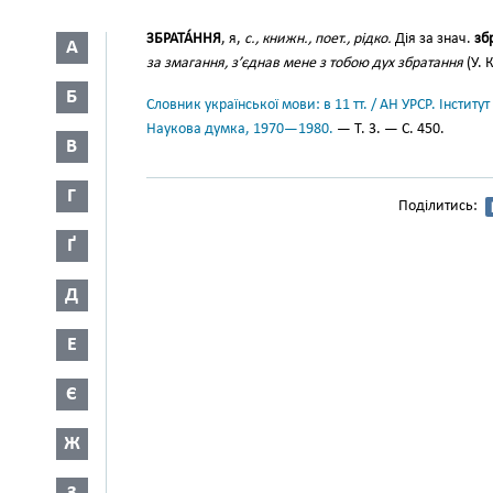
ЗБРАТА́ННЯ
, я,
с., книжн., поет., рідко.
Дія за знач.
зб
А
за змагання, з’єднав мене з тобою дух збратання
(У. 
Б
Словник української мови: в 11 тт. / АН УРСР. Інститут
Наукова думка, 1970—1980.
— Т. 3. — С. 450.
В
Г
Поділитись:
Ґ
Д
Е
Є
Ж