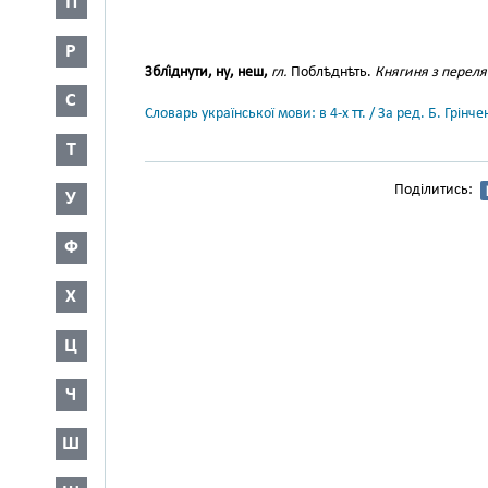
П
Р
Зблі́днути, ну, неш,
гл.
Поблѣднѣть.
Княгиня з переляк
С
Словарь української мови: в 4-х тт. / За ред. Б. Грін
Т
Поділитись:
У
Ф
Х
Ц
Ч
Ш