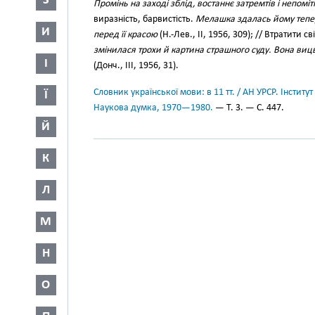
З
Промінь на заході зблід, востаннє затремтів і непоміт
виразність, барвистість.
Мелашка здалась йому тепер
И
перед її красою
(Н.-Лев., II, 1956, 309); // Втратити с
змінилася трохи й картина страшного суду. Вона вицв
І
(Донч., III, 1956, 31).
Словник української мови: в 11 тт. / АН УРСР. Інститут
Ї
Наукова думка, 1970—1980.
— Т. 3. — С. 447.
Й
К
Л
М
Н
О