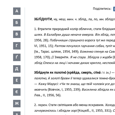
Поділитись:
А
ЗБЛІ́ДНУТИ
, ну, неш;
мин. ч.
зблід, ла, ло,
мн.
зблідл
Б
1. Втратити природний колір обличчя, стати блідіши
В
шлях. В Балабухи душа неначе вмерла. Він зблід, поті
1956, 28);
Побачивши страшного ворога тут же перед
Г
VI, 1951, 15);
Раптом почулося гарчання собак, тупіт к
(Ів., Тарас. шляхи, 1954, 349);
Боженко глянув на Савку
Ґ
1958, 170); // Змарніти.
Я не стара. Зблідла з журби
(Б
зблід Олекса на лиці і ночами дихає хрипло, неспокі
Д
Зблі́днути як полотно́ (кре́йда, смерть, стіна́
і т. ін.) —
полотно, й золоті брови її тепер здавалися темно-бр
Е
—
Кажу Марусі: «Чи ти знаєш, що твій чоловік усе до
мовчить
(Вовчок, І, 1955, 239);
Василина зблідла як с
Є
Лев., II, 1956, 56).
Ж
2.
перен.
Стати світлішим або менш яскравим.
Холодн
зачервонілось і зблідли зорі
(Коцюб., II, 1955, 331);
С