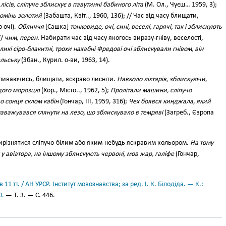
ісів, сліпуче зблискує в павутинні бабиного літа
(М. Ол., Чуєш… 1959, 3);
омінь золотий
(Забашта, Квіт.., 1960, 136); // Час від часу блищати,
 очі).
Обличчя
[Сашка]
тонковиде, очі, сині, веселі, гарячі, так і зблискують
//
чим, перен.
Набирати час від часу якогось виразу-гніву, веселості,
ликі сіро-блакитні, трохи нахабні Фредові очі зблискували гнівом, він
ельську
(Збан., Курил. о-ви, 1963, 14).
еливаючись, блищати, яскраво лисніти.
Навколо ліхтарів, зблискуючи,
одого морозцю
(Хор., Місто.., 1962, 5);
Пролітали машини, сліпучо
о сонця склом кабін
(Гончар, III, 1959, 316);
Чех боявся кинджала, який
 наважувався глянути на лезо, що зблискувало в темряві
(Загреб., Європа
 вирізнятися сліпучо-білим або яким-небудь яскравим кольором.
На тому
 у авіатора, на іншому зблискують червоні, мов жар, галіфе
(Гончар,
11 тт. / АН УРСР. Інститут мовознавства; за ред. І. К. Білодіда. — К.:
0.
— Т. 3. — С. 446.