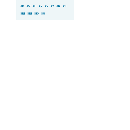
зн
зо
зп
зр
зс
зу
зц
зч
зш
зщ
зю
зя