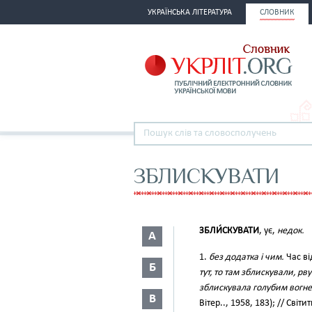
УКРАЇНСЬКА ЛІТЕРАТУРА
СЛОВНИК
ЗБЛИСКУВАТИ
ЗБЛИ́СКУВАТИ
, ує,
недок.
А
1.
без додатка і чим.
Час ві
Б
тут, то там зблискували, р
зблискувала голубим вогне
В
Вітер.., 1958, 183); // Сві