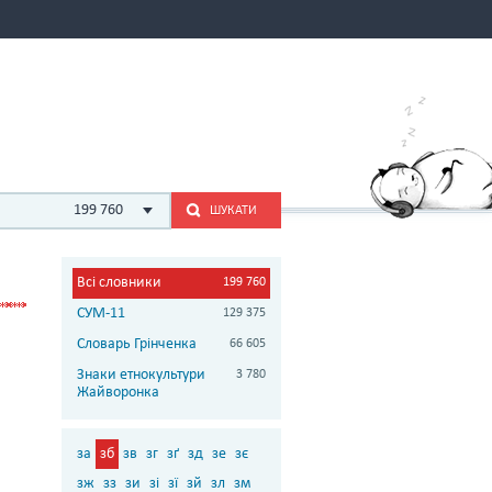
199 760
ШУКАТИ
Всі словники
199 760
СУМ-11
129 375
Словарь Грінченка
66 605
Знаки етнокультури
3 780
Жайворонка
за
зб
зв
зг
зґ
зд
зе
зє
зж
зз
зи
зі
зї
зй
зл
зм