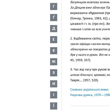
багрянцем жовтаву зелень л
Г
За Дінцем вже зблискує Пр
виражаючи збудження (про
Ґ
(Гончар, Тронка, 1963, 42); 
цікавості і т. ін. (про очі).
Ве
Д
чмихав і сопів на всю учит
2. Відбиваючи світло, пер
Е
грали міріади скалок мол
зблискуючи на поворотах д
Є
був у нього в руках. Він не
45, 1959, 337).
Ж
3. Час від часу при рухові
З
штани блискучі, хромові, як
Таврія.., 1957, 520).
И
Словник української мови: в 
І
Наукова думка, 1970—198
Ї