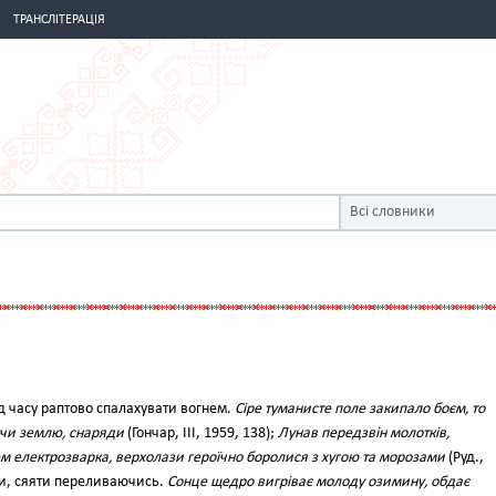
ТРАНСЛІТЕРАЦІЯ
Всі словники
д часу раптово спалахувати вогнем.
Сіре туманисте поле закипало боєм, то
вучи землю, снаряди
(Гончар, III, 1959, 138);
Лунав передзвін молотків,
м електрозварка, верхолази героїчно боролися з хугою та морозами
(Руд.,
тити, сяяти переливаючись.
Сонце щедро вигріває молоду озимину, обдає