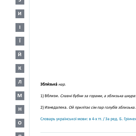
З
И
І
Ї
Й
К
Л
Збли́зька́
нар.
М
1) Вблизи.
Славні бубни за горами, а зблизька шкурат
2) Изнедалека.
Ой прилітає сім пар голубів зблизька.
Н
Словарь української мови: в 4-х тт. / За ред. Б. Грін
О