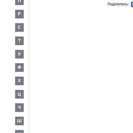
П
Поділитись:
Р
С
Т
У
Ф
Х
Ц
Ч
Ш