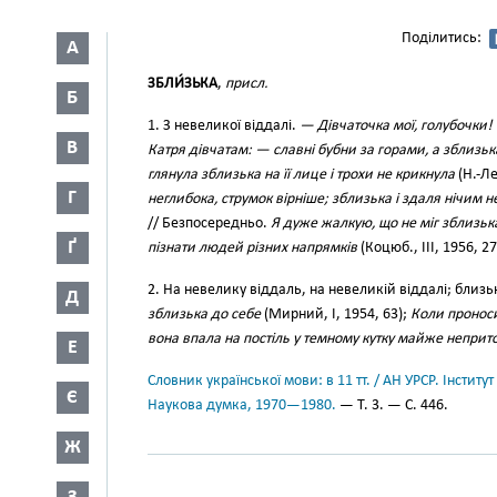
Поділитись:
А
ЗБЛИ́ЗЬКА
,
присл.
Б
1. З невеликої віддалі.
— Дівчаточка мої, голубочки!
В
Катря дівчатам: — славні бубни за горами, а зблизь
глянула зблизька на її лице і трохи не крикнула
(Н.-Ле
Г
неглибока, струмок вірніше; зблизька і здаля нічим н
// Безпосередньо.
Я дуже жалкую, що не міг зблизь
Ґ
пізнати людей різних напрямків
(Коцюб., III, 1956, 27
2. На невелику віддаль, на невеликій віддалі; близь
Д
зблизька до себе
(Мирний, І, 1954, 63);
Коли проносил
вона впала на постіль у темному кутку майже неприт
Е
Словник української мови: в 11 тт. / АН УРСР. Інститут
Є
Наукова думка, 1970—1980.
— Т. 3. — С. 446.
Ж