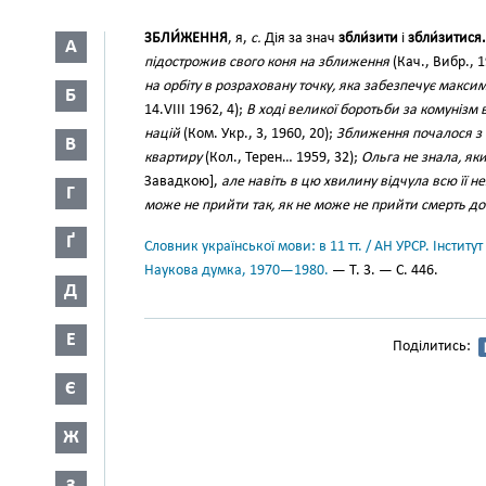
ЗБЛИ́ЖЕННЯ
, я,
с.
Дія за знач
збли́зити
і
збли́зитися
А
підострожив свого коня на зближення
(Кач., Вибр., 1
на орбіту в розраховану точку, яка забезпечує макс
Б
14.VIII 1962, 4);
В ході великої боротьби за комунізм
націй
(Ком. Укр., 3, 1960, 20);
Зближення почалося з 
В
квартиру
(Кол., Терен… 1959, 32);
Ольга не знала, яки
Завадкою],
але навіть в цю хвилину відчула всю її 
Г
може не прийти так, як не може не прийти смерть д
Ґ
Словник української мови: в 11 тт. / АН УРСР. Інститут
Наукова думка, 1970—1980.
— Т. 3. — С. 446.
Д
Е
Поділитись:
Є
Ж