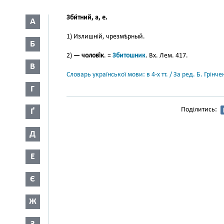
Зби́тний, а, е.
А
1) Излишній, чрезмѣрный.
Б
2)
— чолові́к
. =
Збитошник
. Вх. Лем. 417.
В
Словарь української мови: в 4-х тт. / За ред. Б. Грін
Г
Поділитись:
Ґ
Д
Е
Є
Ж