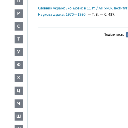
П
Словник української мови: в 11 тт. / АН УРСР. Інститут
Р
Наукова думка, 1970—1980.
— Т. 3. — С. 437.
С
Поділитись:
Т
У
Ф
Х
Ц
Ч
Ш