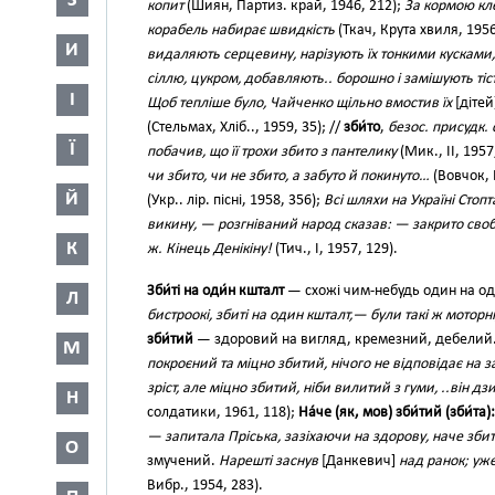
З
копит
(Шиян, Партиз. край, 1946, 212);
За кормою кле
корабель набирає швидкість
(Ткач, Крута хвиля, 1956
И
видаляють серцевину, нарізують їх тонкими кусками
сіллю, цукром, добавляють.. борошно і замішують тіс
І
Щоб тепліше було, Чайченко щільно вмостив їх
[дітей
(Стельмах, Хліб.., 1959, 35); //
зби́то
,
безос. присудк. 
Ї
побачив, що її трохи збито з пантелику
(Мик., II, 1957
чи збито, чи не збито, а забуто й покинуто…
(Вовчок, І
Й
(Укр.. лір. пісні, 1958, 356);
Всі шляхи на Україні Стопт
викину, — розгніваний народ сказав: — закрито свобо
К
ж. Кінець Денікіну!
(Тич., І, 1957, 129).
Зби́ті на оди́н кшталт
— схожі чим-небудь один на о
Л
бистроокі, збиті на один кшталт,— були такі ж моторні,
зби́тий
— здоровий на вигляд, кремезний, дебелий
М
покроєний та міцно збитий, нічого не відповідає на 
зріст, але міцно збитий, ніби вилитий з гуми, ..він д
Н
солдатики, 1961, 118);
На́че (як, мов) зби́тий (зби́та):
— запитала Пріська, зазіхаючи на здорову, наче збит
О
змучений.
Нарешті заснув
[Данкевич]
над ранок; уже
Вибр., 1954, 283).