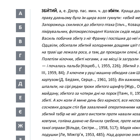
ЗБИ́ТИЙ
, а, е. Дієпр. пас. мин. ч. до
зби́ти
.
Краща дол
А
праву давньому була їм щира воля гукнути: «вбий м
Запорожець схилився до збитого птаха
(Ільч., Козаць
Б
пікірувальник, фотокореспондент Колосок сидів неда
Василь побачив збиту з ніг Франку і поспішив до неї 
В
Одцвіли, обсипали збитий холодними дощами цвіт
на траві ще лежала роса, а там, де проходили олені, 
Г
Полетіли кілочки, збиті ногами, а на місці їх загрузли
— і почалась пальба
(Коцюб., І, 1955, 226);
Збитий з 
Ґ
III, 1959, 84);
З ключем у руці машину обходив сам Ша
картузом
(Д. Бедзик, Серце.., 1961, 165);
Він важким
Д
шпальти, на сірі рядки трохи збитого шрифту
(Жур., О
майдану, збитого за чотири дні на порох
(Панч, II, 19
Е
збиті. А хоч коли й мине день без карності, все неспо
соснових дощок стіл був завалений оперативними к
Є
збитий табір не міг довго вистояти проти навали коза
ковтуни, голівка давно не бачила гребеня, проте нез
Ж
такої оправи
(Вільде, Сестри.., 1958, 517);
Марія ніжн
подушки
(Ле, Міжгір’я, 1953, 485);
Над дорогою знял