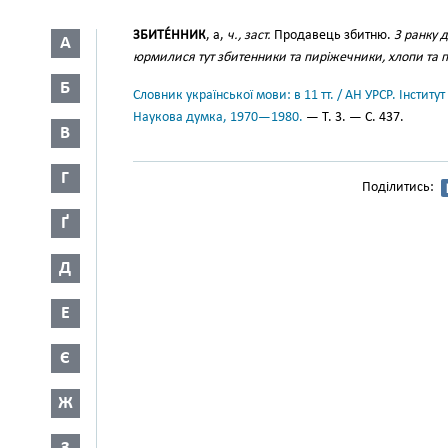
ЗБИТЕ́ННИК
, а,
ч., заст.
Продавець збитню.
З ранку 
А
юрмилися тут збитенники та пиріжечники, хлопи та 
Б
Словник української мови: в 11 тт. / АН УРСР. Інститут
Наукова думка, 1970—1980.
— Т. 3. — С. 437.
В
Г
Поділитись:
Ґ
Д
Е
Є
Ж