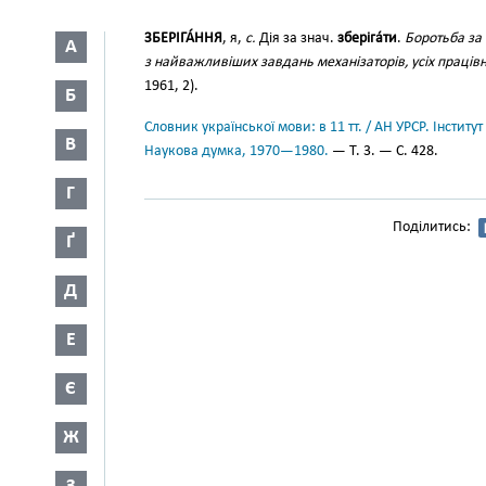
ЗБЕРІГА́ННЯ
, я,
с.
Дія за знач.
зберіга́ти
.
Боротьба за 
А
з найважливіших завдань механізаторів, усіх працівн
1961, 2).
Б
Словник української мови: в 11 тт. / АН УРСР. Інститут
В
Наукова думка, 1970—1980.
— Т. 3. — С. 428.
Г
Поділитись:
Ґ
Д
Е
Є
Ж