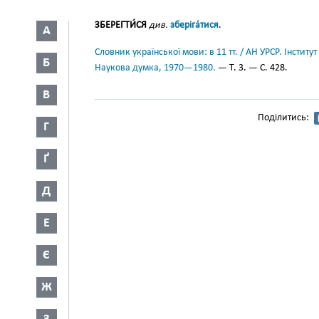
ЗБЕРЕГТИ́СЯ
див.
зберіга́тися
.
А
Словник української мови: в 11 тт. / АН УРСР. Інститут
Б
Наукова думка, 1970—1980.
— Т. 3. — С. 428.
В
Поділитись:
Г
Ґ
Д
Е
Є
Ж