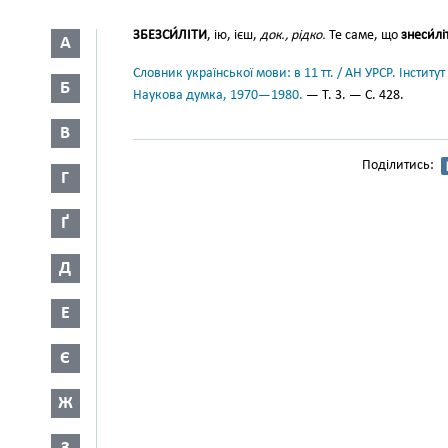
ЗБЕЗСИ́ЛІТИ
, ію, ієш,
док., рідко.
Те саме, що
знеси́лі
А
Словник української мови: в 11 тт. / АН УРСР. Інститут
Б
Наукова думка, 1970—1980.
— Т. 3. — С. 428.
В
Поділитись:
Г
Ґ
Д
Е
Є
Ж