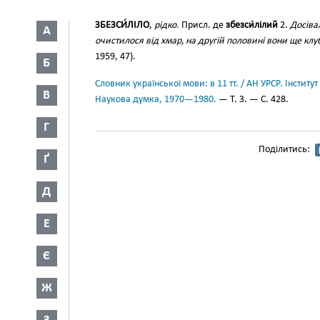
ЗБЕЗСИ́ЛІЛО
,
рідко.
Присл. де
збезси́лілий
2.
Досіва
А
очистилося від хмар, на другій половині вони ще клу
1959, 47).
Б
Словник української мови: в 11 тт. / АН УРСР. Інститут
В
Наукова думка, 1970—1980.
— Т. 3. — С. 428.
Г
Поділитись:
Ґ
Д
Е
Є
Ж