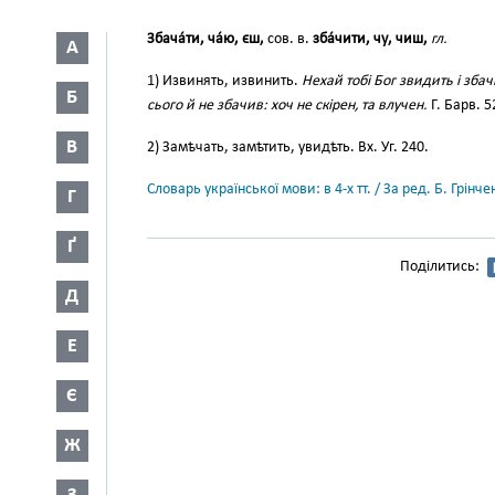
Збача́ти, ча́ю, єш,
сов. в.
зба́чити, чу, чиш,
гл.
А
1) Извинять, извинить.
Нехай тобі Бог звидить і збач
Б
сього й не збачив: хоч не скірен, та влучен.
Г. Барв. 5
В
2) Замѣчать, замѣтить, увидѣть. Вх. Уг. 240.
Словарь української мови: в 4-х тт. / За ред. Б. Грін
Г
Ґ
Поділитись:
Д
Е
Є
Ж