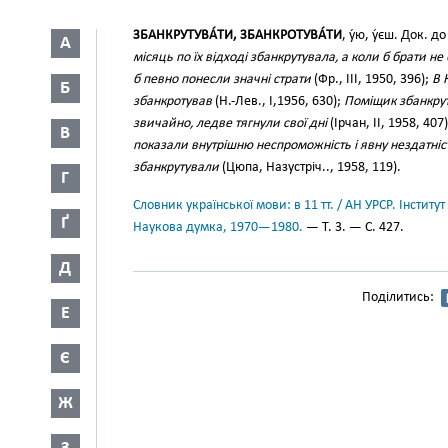
ЗБАНКРУТУВА́ТИ, ЗБАНКРОТУВА́ТИ
, у́ю, у́єш. Док. д
А
місяць по їх відході збанкрутувала, а коли б брати не
б певно понесли значні страти
(Фр., III, 1950, 396);
В 
Б
збанкротував
(Н.-Лев., I,1956, 630);
Поміщик збанкруту
звичайно, ледве тягнули свої дні
(Ірчан, II, 1958, 407
В
показали внутрішню неспроможність і явну нездатніс
збанкрутували
(Цюпа, Назустріч.., 1958, 119).
Г
Словник української мови: в 11 тт. / АН УРСР. Інститут
Ґ
Наукова думка, 1970—1980.
— Т. 3. — С. 427.
Д
Поділитись:
Е
Є
Ж