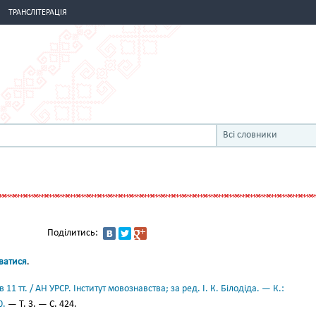
ТРАНСЛІТЕРАЦІЯ
Всі словники
Поділитись:
уватися
.
11 тт. / АН УРСР. Інститут мовознавства; за ред. І. К. Білодіда. — К.:
0.
— Т. 3. — С. 424.