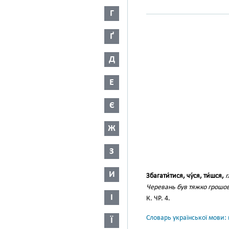
Г
Ґ
Д
Е
Є
Ж
З
И
Збагати́тися, чу́ся, ти́шся,
г
Черевань був тяжко грошови
І
К. ЧР. 4.
Словарь української мови: в
Ї