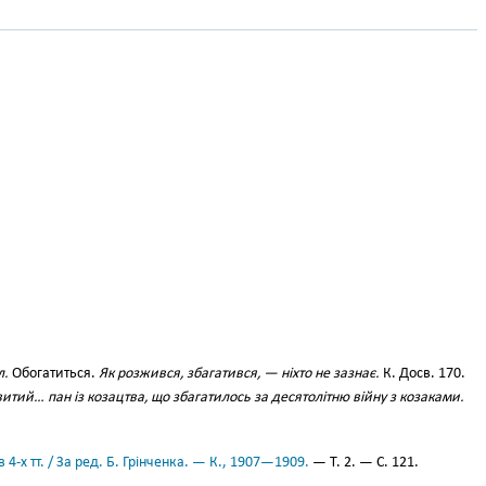
л.
Обогатиться.
Як розжився, збагатився, — ніхто не зазнає.
К. Досв. 170.
тий… пан із козацтва, що збагатилось за десятолітню війну з козаками.
 4-х тт. / За ред. Б. Грінченка. — К., 1907—1909.
— Т. 2. — С. 121.