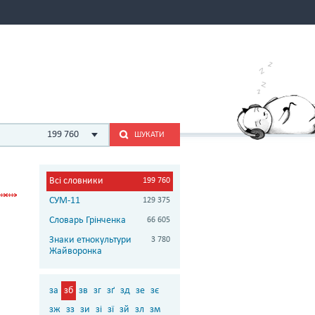
199 760
ШУКАТИ
Всі словники
199 760
СУМ-11
129 375
Словарь Грінченка
66 605
Знаки етнокультури
3 780
Жайворонка
за
зб
зв
зг
зґ
зд
зе
зє
зж
зз
зи
зі
зї
зй
зл
зм