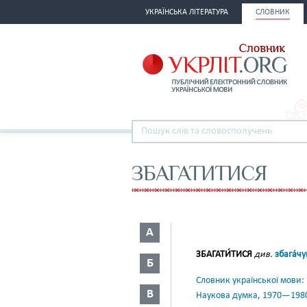
УКРАЇНСЬКА ЛІТЕРАТУРА
СЛОВНИК
ЗБАГАТИТИСЯ
А
ЗБАГАТИ́ТИСЯ
див.
збага́ч
Б
Словник української мови: в 
В
Наукова думка, 1970—198