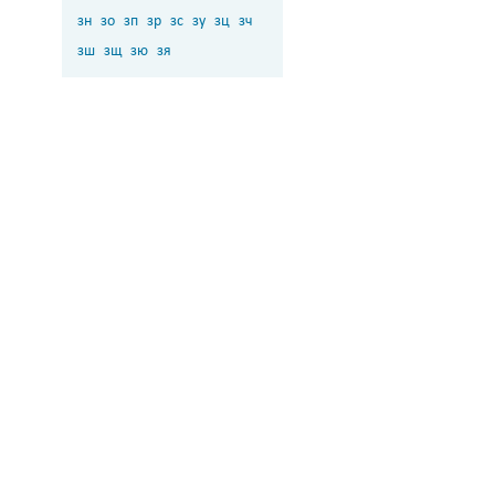
зн
зо
зп
зр
зс
зу
зц
зч
зш
зщ
зю
зя