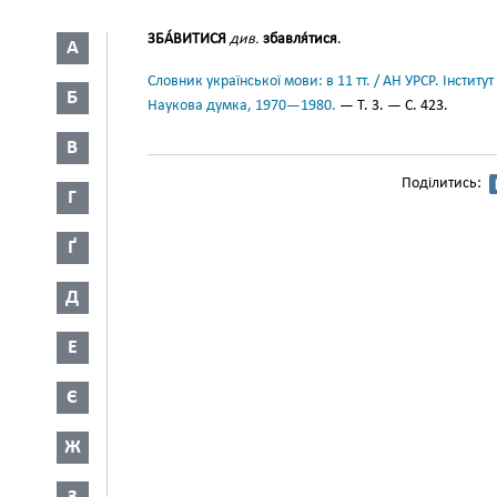
ЗБА́ВИТИСЯ
див.
збавля́тися
.
А
Словник української мови: в 11 тт. / АН УРСР. Інститут
Б
Наукова думка, 1970—1980.
— Т. 3. — С. 423.
В
Поділитись:
Г
Ґ
Д
Е
Є
Ж