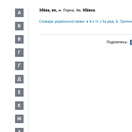
Зба́ва, ви,
ж.
Порча. Ум.
Зба́вка
.
А
Словарь української мови: в 4-х тт. / За ред. Б. Грін
Б
В
Поділитись:
Г
Ґ
Д
Е
Є
Ж