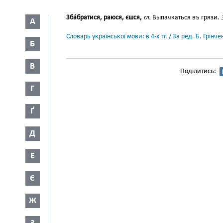
Зба́братися, раюся, єшся,
гл.
Выпачкаться въ грязи.
А
Словарь української мови: в 4-х тт. / За ред. Б. Грін
Б
В
Поділитись:
Г
Ґ
Д
Е
Є
Ж