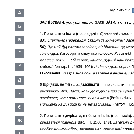
Поділитись:
А
ЗАСПІ́ВУВАТИ
, ую, уєш,
недок.,
ЗАСПІВА́ТИ
, а́ю, а́єш,
Б
1. Починати співати (про людей).
Приємний голос зас
В
89);
Отакий-то Перебендя, Старий та химерний! Заспі
54);
Що це? Дід раптом заспівав, відійшовши од мен
Г
тільки док.
Заговорити співучим голосом.
Хаєцькйй..
подільському: — Ой канате, канате, рідний наш брате
Ґ
собою!
(Гончар, III, 1959, 102); //
тільки док., перен.
П
захоплення.
Завтра знов сонце загляне в віконце, І 
Д
◊ Що (яко́ї, не тіє́ї
і т. ін.)
заспіва́ти
— що сказати, як п
заспівають Яків, Настя, коли до їх дійде про се чутка?
Е
заспіваєш, коли опинишся у нас в штаті
(Рибак, Час..
Прийдуть наші, і тоді ти не тієї заспіваєш!
(Автом., Кол
Є
2. Починати кукурікати, щебетати і т. ін. (про птахів).
Ж
озивається гомоном
(Вас., III, 1960, 148);
Загегали ди
необмеженим небом, заспівав над нивою жайворон