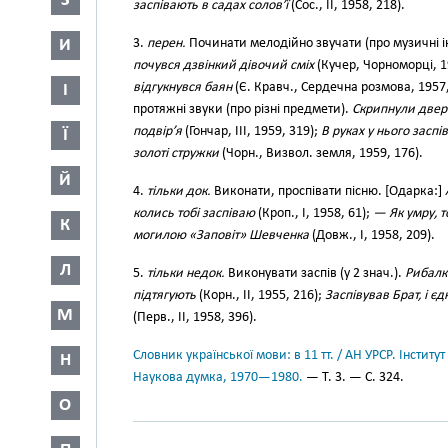
З
заспівають в садах солов’ї
(Сос., II, 1958, 218).
И
3.
перен.
Починати мелодійно звучати (про музичні і
почувся дзвінкий дівочий сміх
(Кучер, Чорноморці, 1
відгукнувся баян
(Є. Кравч., Сердечна розмова, 1957,
І
протяжні звуки (про різні предмети).
Скрипнули двері
подвір’я
(Гончар, III, 1959, 319);
В руках у нього заспі
Ї
золоті стружки
(Чорн., Визвол. земля, 1959, 176).
Й
4.
тільки док.
Виконати, проспівати пісню. [Одарка:]
колись тобі заспіваю
(Кроп., І, 1958, 61);
— Як умру, т
К
могилою «Заповіт» Шевченка
(Довж., І, 1958, 209).
Л
5.
тільки недок.
Виконувати заспів (у 2 знач.).
Рибалк
підтягують
(Корн., II, 1955, 216);
Заспівував Брат, і єд
М
(Перв., II, 1958, 396).
Словник української мови: в 11 тт. / АН УРСР. Інститут
Н
Наукова думка, 1970—1980.
— Т. 3. — С. 324.
О