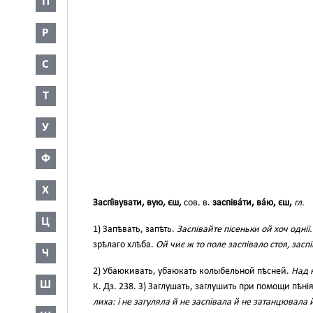
П
Р
С
Т
У
Ф
Х
Заспі́вувати, вую, єш,
сов. в.
заспіва́ти, ва́ю, єш,
гл.
Ц
1) Запѣвать, запѣть.
Заспівайте пісеньки ой хоч однії.
зрѣлаго хлѣба.
Ой чиє ж то поле заспівало стоя, за
Ч
2) Убаюкивать, убаюкать колыбельной пѣсней.
Над 
Ш
К. Дз. 238. З) Заглушать, заглушить при помощи пѣнія 
лиха: і не загуляла й не заспівала й не затанцювала 