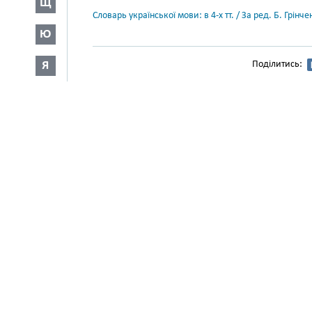
Щ
Словарь української мови: в 4-х тт. / За ред. Б. Грін
Ю
Я
Поділитись: