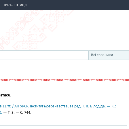
ТРАНСЛІТЕРАЦІЯ
Всі словники
ватися
.
11 тт. / АН УРСР. Інститут мовознавства; за ред. І. К. Білодіда. — К.:
0.
— Т. 3. — С. 744.