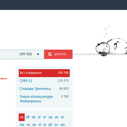
199 760
ШУКАТИ
Всі словники
199 760
СУМ-11
129 375
Словарь Грінченка
66 605
Знаки етнокультури
3 780
Жайворонка
за
зб
зв
зг
зґ
зд
зе
зє
зж
зз
зи
зі
зї
зй
зл
зм