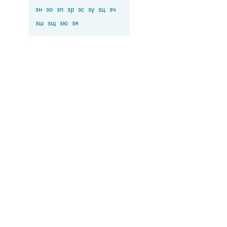
зн
зо
зп
зр
зс
зу
зц
зч
зш
зщ
зю
зя