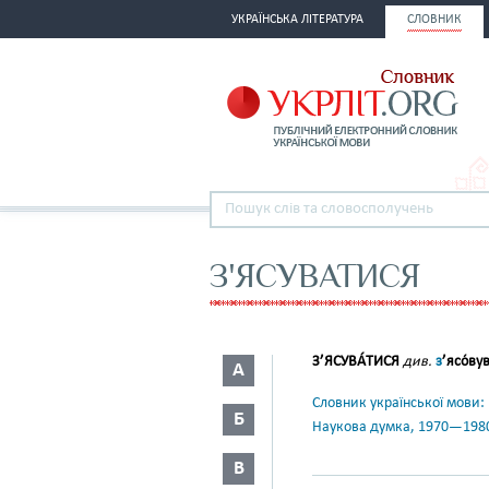
УКРАЇНСЬКА ЛІТЕРАТУРА
СЛОВНИК
З'ЯСУВАТИСЯ
З’ЯСУВА́ТИСЯ
див.
з
’ясо́ву
А
Словник української мови: в 
Б
Наукова думка, 1970—198
В