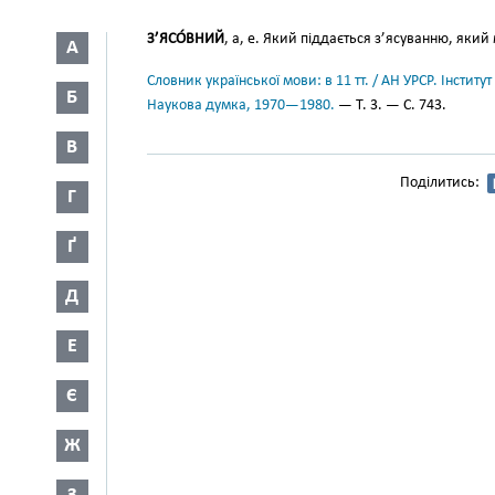
З’ЯСО́ВНИЙ
, а, е. Який піддається з’ясуванню, який
А
Словник української мови: в 11 тт. / АН УРСР. Інститут
Б
Наукова думка, 1970—1980.
— Т. 3. — С. 743.
В
Поділитись:
Г
Ґ
Д
Е
Є
Ж