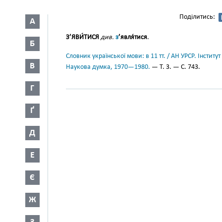
Поділитись:
А
З’ЯВИ́ТИСЯ
див.
з
’явля́тися
.
Б
Словник української мови: в 11 тт. / АН УРСР. Інститут
В
Наукова думка, 1970—1980.
— Т. 3. — С. 743.
Г
Ґ
Д
Е
Є
Ж