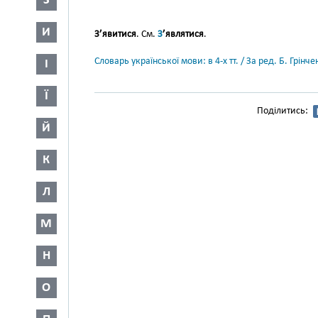
З
И
З’явитися
. См.
З
’являтися
.
Словарь української мови: в 4-х тт. / За ред. Б. Грін
І
Ї
Поділитись:
Й
К
Л
М
Н
О