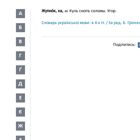
Жупно́к, ка,
м.
Куль снопъ соломы. Угор.
А
Словарь української мови: в 4-х тт. / За ред. Б. Грін
Б
В
Поділитись:
Г
Ґ
Д
Е
Є
Ж