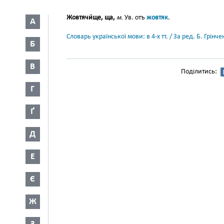
Жовтячи́ще, ща,
м.
Ув. отъ
жовтяк
.
А
Словарь української мови: в 4-х тт. / За ред. Б. Грін
Б
В
Поділитись:
Г
Ґ
Д
Е
Є
Ж