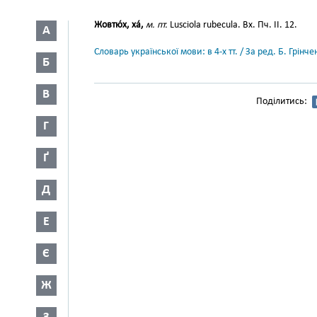
Жовтю́х, ха́,
м. пт.
Lusciola rubecula. Вх. Пч. II. 12.
А
Словарь української мови: в 4-х тт. / За ред. Б. Грін
Б
В
Поділитись:
Г
Ґ
Д
Е
Є
Ж