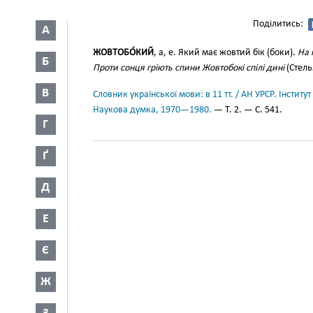
Поділитись:
А
ЖОВТОБО́КИЙ
, а, е. Який має жовтий бік (боки).
На 
Б
Проти сонця гріють спини Жовтобокі спілі дині
(Стель
В
Словник української мови: в 11 тт. / АН УРСР. Інститут
Наукова думка, 1970—1980.
— Т. 2. — С. 541.
Г
Ґ
Д
Е
Є
Ж