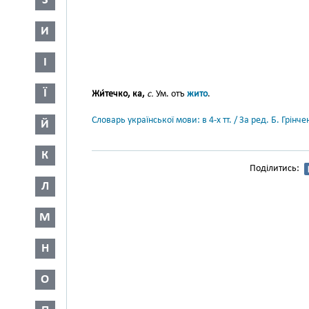
З
И
І
Ї
Жи́течко, ка,
с.
Ум. отъ
жито
.
Словарь української мови: в 4-х тт. / За ред. Б. Грін
Й
К
Поділитись:
Л
М
Н
О