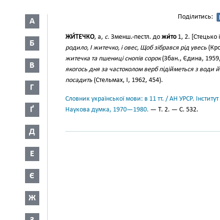
Поділитись:
А
ЖИ́ТЕЧКО
, а,
с.
Зменш.-пестл. до
жи́то
1, 2. [Стецько 
Б
родило, І житечко, і овес, Щоб зібрався рід увесь
(Кро
житечка та пшениці снопів сорок
(Збан., Єдина, 1959,
В
якогось дня за частоколом верб підійметься з води йо
посадить
(Стельмах, І, 1962, 454).
Г
Словник української мови: в 11 тт. / АН УРСР. Інститут
Ґ
Наукова думка, 1970—1980.
— Т. 2. — С. 532.
Д
Е
Є
Ж