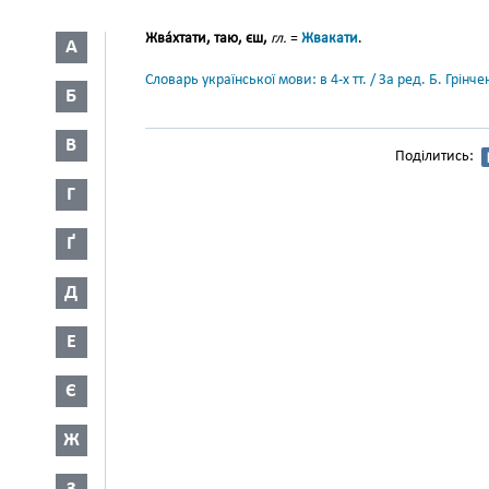
Жва́хтати, таю, єш,
гл.
=
Жвакати
.
А
Словарь української мови: в 4-х тт. / За ред. Б. Грін
Б
В
Поділитись:
Г
Ґ
Д
Е
Є
Ж