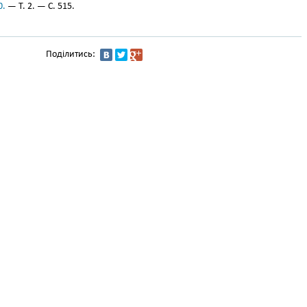
0.
— Т. 2. — С. 515.
Поділитись: