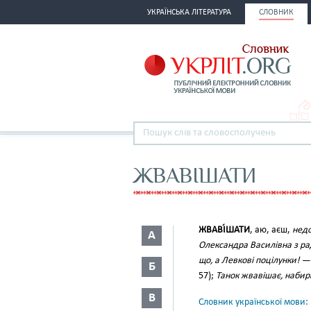
УКРАЇНСЬКА ЛІТЕРАТУРА
СЛОВНИК
ЖВАВІШАТИ
ЖВАВІ́ШАТИ
, аю, аєш,
недо
А
Олександра Василівна з ра
що, а Левкові поцілунки!
Б
57);
Танок жвавішає, набир
В
Словник української мови: в 