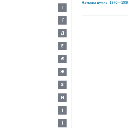
Наукова думка, 1970—198
Г
Ґ
Д
Е
Є
Ж
З
И
І
Ї