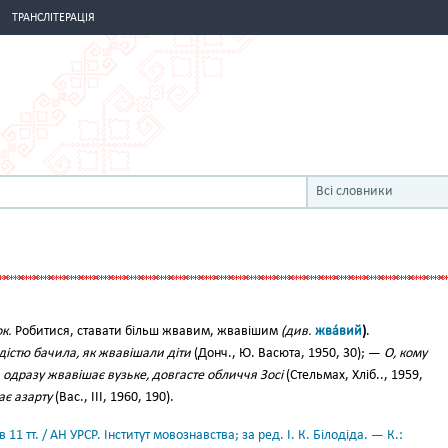
ТРАНСЛІТЕРАЦІЯ
Всі словники
к.
Робитися, ставати більш жвавим, жвавішим
(див.
жва́вий
)
.
дістю бачила, як жвавішали діти
(Донч., Ю. Васюта, 1950, 30); —
О, кому
—
одразу жвавішає вузьке, довгасте обличчя Зосі
(Стельмах, Хліб.., 1959,
ає азарту
(Вас., III, 1960, 190).
11 тт. / АН УРСР. Інститут мовознавства; за ред. І. К. Білодіда. — К.: