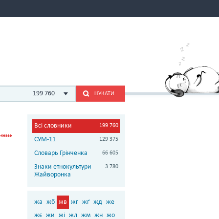
199 760
ШУКАТИ
Всі словники
199 760
СУМ-11
129 375
Словарь Грінченка
66 605
Знаки етнокультури
3 780
Жайворонка
жа
жб
жв
жг
жґ
жд
же
жє
жи
жі
жл
жм
жн
жо