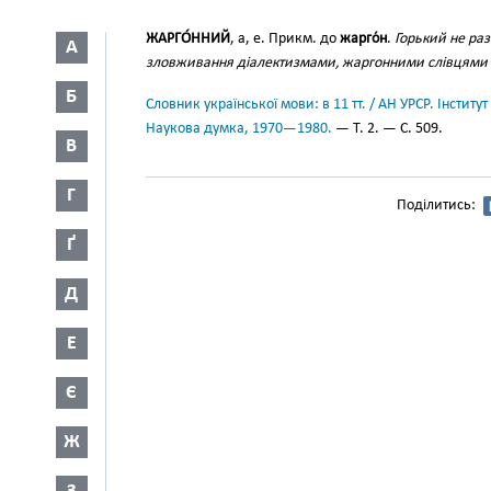
ЖАРГО́ННИЙ
, а, е. Прикм. до
жарго́н
.
Горький не ра
А
зловживання діалектизмами, жаргонними слівцями і 
Б
Словник української мови: в 11 тт. / АН УРСР. Інститут
Наукова думка, 1970—1980.
— Т. 2. — С. 509.
В
Г
Поділитись:
Ґ
Д
Е
Є
Ж