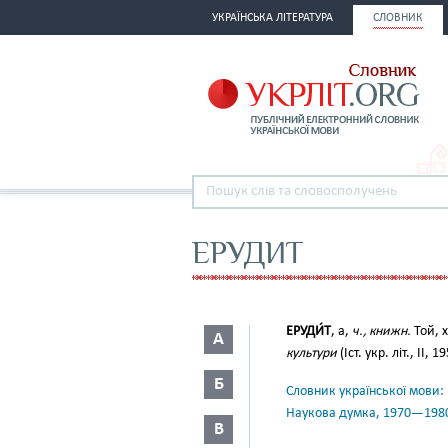
УКРАЇНСЬКА ЛІТЕРАТУРА
СЛОВНИК
ЕРУДИТ
ЕРУДИ́Т
, а,
ч., книжн.
Той, 
А
культури
(Іст. укр. літ., II, 1
Б
Словник української мови: в 
Наукова думка, 1970—198
В