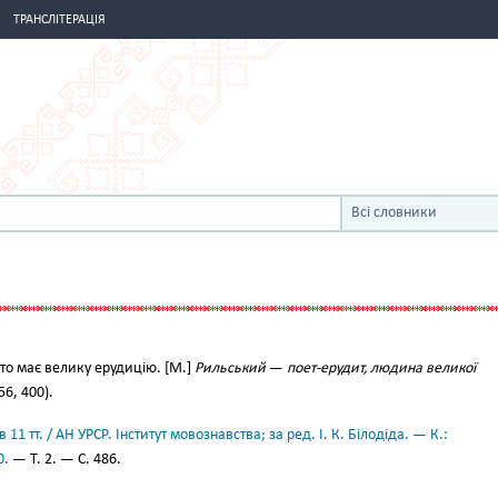
ТРАНСЛІТЕРАЦІЯ
Всі словники
хто має велику ерудицію. [М.]
Рильський
—
поет-ерудит, людина великої
956, 400).
11 тт. / АН УРСР. Інститут мовознавства; за ред. І. К. Білодіда. — К.:
0.
— Т. 2. — С. 486.