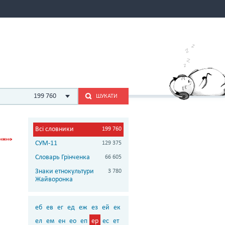
199 760
ШУКАТИ
Всі словники
199 760
СУМ-11
129 375
Словарь Грінченка
66 605
Знаки етнокультури
3 780
Жайворонка
еб
ев
ег
ед
еж
ез
ей
ек
ел
ем
ен
ео
еп
ер
ес
ет