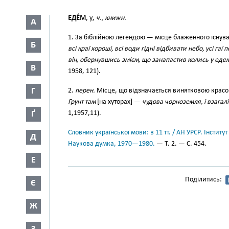
ЕДЕ́М
, у,
ч., книжн.
А
1. За біблійною легендою — місце блаженного існува
Б
всі краї хороші, всі води гідні відбивати небо, усі гаї 
він, обернувшись змієм, що занапастив колись у едем
В
1958, 121).
Г
2.
перен.
Місце, що відзначається винятковою красо
Грунт там
[на хуторах] —
чудова чорноземля, і взагалі
Ґ
1,1957,11).
Словник української мови: в 11 тт. / АН УРСР. Інститут
Д
Наукова думка, 1970—1980.
— Т. 2. — С. 454.
Е
Поділитись:
Є
Ж