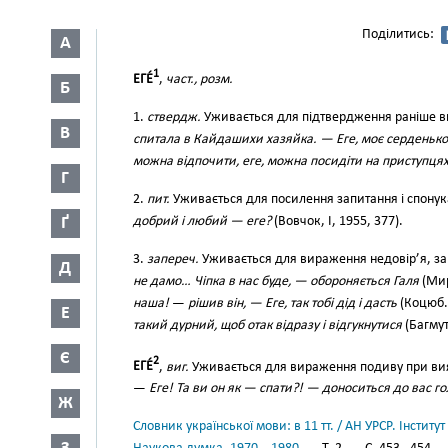
Поділитись:
А
1
ЕГЕ́
,
част., розм.
Б
1.
ствердж.
Уживається для підтвердження раніше в
В
спитала в Кайдашихи хазяйка. — Еге, моє серденько
можна відпочити, еге, можна посидіти на приступцях,
Г
2.
пит.
Уживається для посилення запитання і спонука
добрий і любий — еге?
(Вовчок, І, 1955, 377).
Ґ
3.
запереч.
Уживається для вираження недовір’я, запе
Д
не дамо… Чіпка в нас буде, — обороняється Галя
(Мир
наша!
—
рішив він, — Еге, так тобі дід і дасть
(Коцюб.,
Е
такий дурний, щоб отак відразу і відгукнутися
(Багмут
Є
2
ЕГЕ́
,
виг.
Уживається для вираження подиву при виявл
—
Еге! Та ви он як — спати?! — доноситься до вас г
Ж
Словник української мови: в 11 тт. / АН УРСР. Інститут