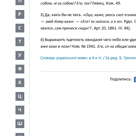
П
собою, ні за собою? Еге, так?
Левиц. Кож. 49.
Р
3) Да, какъ-бы не такъ.
«Оце, каже, увесь скот зганяю 
— змій йому каже. — «Еге! ти наїсися, а я ні».
Рудч. С
С
квапся, сам принеси сюди!
Г. Арт. (О, 1861. III. 84).
4) Выражаетъ тщетность ожиданія чего либо или уд
Т
вже кози в лози!
Ном. № 1942.
Еге, ся на обидві ков
У
Словарь української мови: в 4-х тт. / За ред. Б. Грін
Ф
Поділитись:
Х
Ц
Ч
Ш