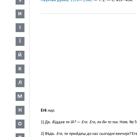
З
Наукова думка, 1970—1980.
— Т. 2. — С. 453 - 454.
И
І
Ї
Й
К
Л
М
Н
Еге́
нар.
1) Да.
Віддав ти їй? — Еге. Еге, як би то так.
Ном. № 5
О
2) Вѣдь.
Еге, ти прийдеш до нас сьогодні ввечері?
Еге