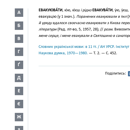
ЕВАКУЮВА́ТИ
, ю́ю, ю́єш
і рідко
ЕВАКУВА́ТИ
, у́ю, у́єш,
А
евакуацію (у 1 знач.).
Поранених евакуювали в тил
(Ж
й уряду вдалося своєчасно евакуювати з Києва перев
Б
літератури
(Рад. літ-во, 5, 1957, 28); //
розм.
Вивозити
мене серце, і мене евакували в Святошино в санатор
В
Словник української мови: в 11 тт. / АН УРСР. Інститут
Г
Наукова думка, 1970—1980.
— Т. 2. — С. 452.
Ґ
Поділитись:
Д
Е
Є
Ж