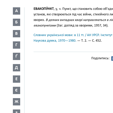
ЕВАКОПУ́НКТ
, у,
ч.
Пункт, що становить собою об’єдн
А
установ, які створюються під час війни, стихійного лих
хворих.
В деяких випадках хворі направляються в л
Б
евакопунктами
(Заг. догляд за хворими, 1957, 34).
В
Словник української мови: в 11 тт. / АН УРСР. Інститут
Наукова думка, 1970—1980.
— Т. 2. — С. 452.
Г
Ґ
Поділитись:
Д
Е
Є
Ж