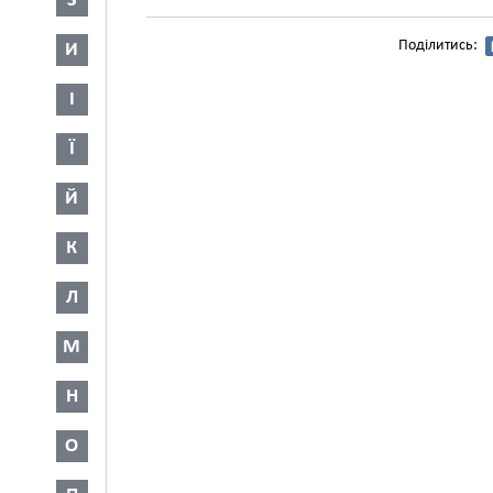
З
Поділитись:
И
І
Ї
Й
К
Л
М
Н
О