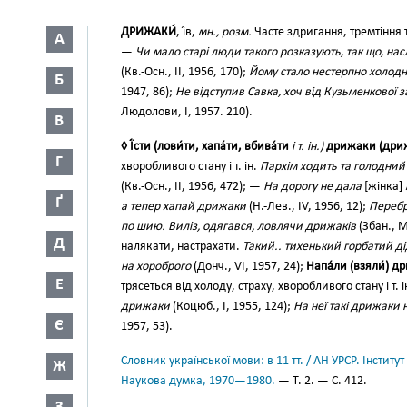
ДРИЖАКИ́
, і́в,
мн., розм.
Часте здригання, тремтіння ті
А
—
Чи мало старі люди такого розказують, так що, на
(Кв.-Осн., II, 1956, 170);
Йому стало нестерпно холодн
Б
1947, 86);
Не відступив Савка, хоч від Кузьменкової 
Людолови, І, 1957. 210).
В
◊ Ї́сти (лови́ти, хапа́ти, вбива́ти
і т. ін.)
дрижаки (дриж
Г
хворобливого стану і т. ін.
Пархім ходить та голодний 
(Кв.-Осн., II, 1956, 472); —
На дорогу не дала
[жінка]
Ґ
а тепер хапай дрижаки
(Н.-Лев., IV, 1956, 12);
Перебр
по шию. Виліз, одягався, ловлячи дрижаків
(Збан., М
Д
налякати, настрахати.
Такий.. тихенький горбатий дід
на хороброго
(Донч., VI, 1957, 24);
Напа́ли (взяли́) д
Е
трясеться від холоду, страху, хворобливого стану і т. і
дрижаки
(Коцюб., І, 1955, 124);
На неї такі дрижаки 
Є
1957, 53).
Словник української мови: в 11 тт. / АН УРСР. Інститут
Ж
Наукова думка, 1970—1980.
— Т. 2. — С. 412.