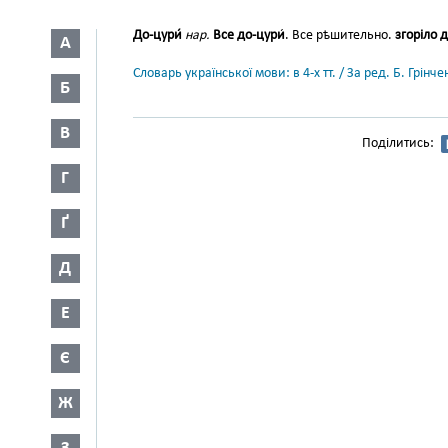
До-цури́
нар.
Все до-цури
́. Все рѣшительно.
згоріло д
А
Словарь української мови: в 4-х тт. / За ред. Б. Грін
Б
В
Поділитись:
Г
Ґ
Д
Е
Є
Ж