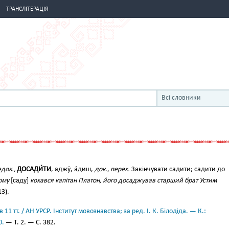
ТРАНСЛІТЕРАЦІЯ
Всі словники
док.,
ДОСАДИ́ТИ
, аджу́, а́диш,
док., перех.
Закінчувати садити; садити до
ому
[саду]
кохався капітан Платон, його досаджував старший брат Устим
3).
11 тт. / АН УРСР. Інститут мовознавства; за ред. І. К. Білодіда. — К.:
0.
— Т. 2. — С. 382.