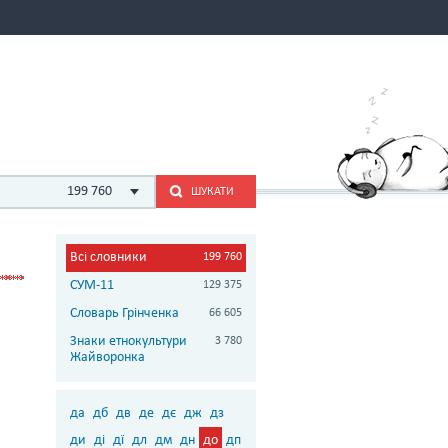
199 760
ШУКАТИ
Всі словники
199 760
СУМ-11
129 375
Словарь Грінченка
66 605
Знаки етнокультури
3 780
Жайворонка
да
дб
дв
де
дє
дж
дз
ди
ді
дї
дл
дм
дн
до
дп