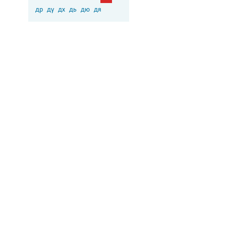
др
ду
дх
дь
дю
дя