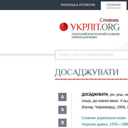
УКРАЇНСЬКА ЛІТЕРАТУРА
СЛОВНИК
ДОСАДЖУВАТИ
ДОСА́ДЖУВАТИ
, ую, уєш,
не
А
кінця, до певної межі.
У нь
(Кучер, Чорноморці, 1956, 1
Б
Словник української мови: в 
В
Наукова думка, 1970—198