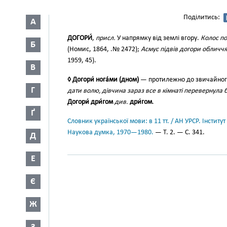
Поділитись:
А
ДОГОРИ́
,
присл.
У напрямку від землі вгору.
Колос по
Б
(Номис, 1864, .№ 2472);
Асмус підвів догори обличчя
1959, 45).
В
◊ Догори́ нога́ми (дном)
— протилежно до звичайног
Г
дати волю, дівчина зараз все в кімнаті перевернула 
Догори́ дри́гом
див.
дри́гом
.
Ґ
Словник української мови: в 11 тт. / АН УРСР. Інститут
Наукова думка, 1970—1980.
— Т. 2. — С. 341.
Д
Е
Є
Ж