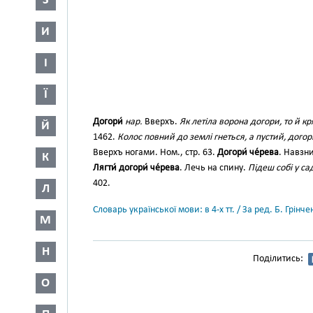
З
И
І
Ї
Догори́
нар.
Вверхъ.
Як летіла ворона догори, то й кр
Й
1462.
Колос повний до землі гнеться, а пустий, догор
Вверхъ ногами. Ном., стр. 63.
Догори́ че́рева
. Навзн
К
Лягти́ догори́ че́рева
. Лечь на спину.
Підеш собі у с
402.
Л
Словарь української мови: в 4-х тт. / За ред. Б. Грін
М
Н
Поділитись:
О