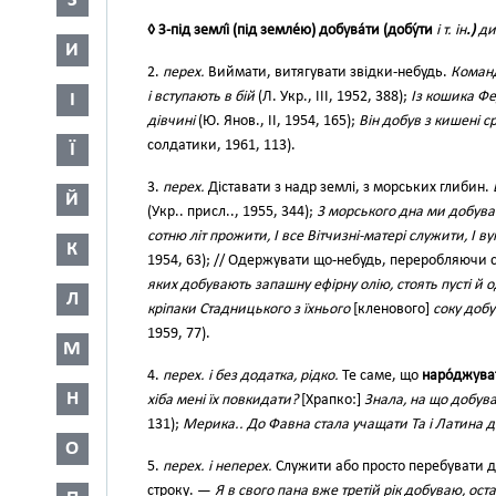
З
◊ З-під землі́ (під земле́ю) добува́ти (добу́ти
і т. ін
.)
ди
И
2.
перех.
Виймати, витягувати звідки-небудь.
Команд
і вступають в бій
(Л. Укр., III, 1952, 388);
Із кошика Ф
І
дівчині
(Ю. Янов., II, 1954, 165);
Він добув з кишені с
солдатики, 1961, 113).
Ї
3.
перех.
Діставати з надр землі, з морських глибин.
Й
(Укр.. присл.., 1955, 344);
3 морського дна ми добув
сотню літ прожити, І все Вітчизні-матері служити, І ву
К
1954, 63); // Одержувати що-небудь, переробляючи
яких добувають запашну ефірну олію, стоять пусті й 
Л
кріпаки Стадницького з їхнього
[кленового]
соку добу
1959, 77).
М
4.
перех. і без додатка, рідко.
Те саме, що
наро́джува
Н
хіба мені їх повкидати?
[Xрапко:]
Знала, на що добува
131);
Мерика.. До Фавна стала учащати Та і Латина 
О
5.
перех. і неперех.
Служити або просто перебувати де
строку. —
Я в свого пана вже третій рік добуваю, ост