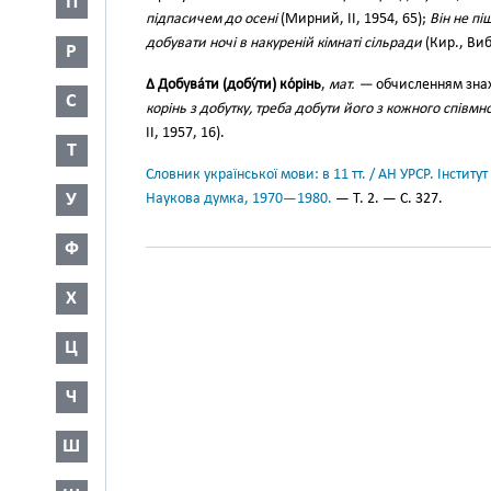
П
підпасичем до осені
(Мирний, II, 1954, 65);
Він не пі
добувати ночі в накуреній кімнаті сільради
(Кир., Виб
Р
∆ Добува́ти (добу́ти) ко́рінь
,
мат. —
обчисленням знах
С
корінь з добутку, треба добути його з кожного спів
II, 1957, 16).
Т
Словник української мови: в 11 тт. / АН УРСР. Інститут
У
Наукова думка, 1970—1980.
— Т. 2. — С. 327.
Ф
Х
Ц
Ч
Ш