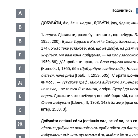
Поділитись:
А
ДОБУВА́ТИ
, а́ю, а́єш,
недок.,
ДОБУ́ТИ
, у́ду, у́деш;
мин
Б
1.
перех.
Діставати, роздобувати кого-, що-небудь.
П
В
1955, 200);
Бував Тодось в Китаї і в Сибіру, Здається
174);
У нас така установа: все, що не добув, на рівні 
Г
журіться, ми вам коня добудемо, — на ходу заспок
1959, 88); // Заробляти працею.
Вона ходила копати б
Ґ
(Коцюб., І, 1955, 66);
Щоб добути скибку хліба, Не сп
б’ється, наче риба
(Граб., І, 1959, 505); // Брати що-
Д
чимось. —
Тут стояв граф Панін з військом, як Бенде
наказую, ..не гаючи й хвилини, добуть Бушу і до ног
Е
перен.
Досягати чого-небудь у впертій боротьбі, на
Слави добувати
(Шевч., II, 1953, 148);
За мир ідем п
вітер, 1959, 3).
Є
Добува́ти оста́нні си́ли (оста́нніх сил, всі си́ли, всіх си
Ж
дівчина добувала останніх сил, щоб добігти до блиск
добуваючи всіх сил, пустилася йти, майже бігти в на