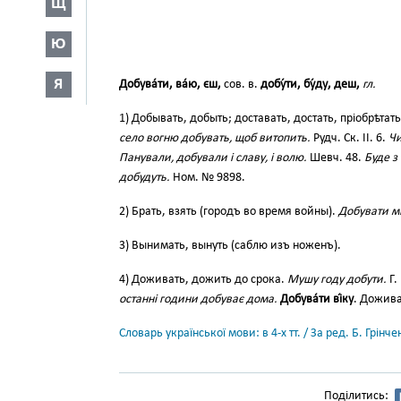
Щ
Ю
Я
Добува́ти, ва́ю, єш,
сов. в.
добу́ти, бу́ду, деш,
гл.
1) Добывать, добыть; доставать, достать, пріобрѣтать
село вогню добувать, щоб витопить.
Рудч. Ск. II. 6.
Чи
Панували, добували і славу, і волю.
Шевч. 48.
Буде з 
добудуть.
Ном. № 9898.
2) Брать, взять (городъ во время войны).
Добувати мі
3) Вынимать, вынуть (саблю изъ ноженъ).
4) Доживать, дожить до срока.
Мушу году добути.
Г.
останні години добуває дома.
Добува́ти ві́ку
. Дожива
Словарь української мови: в 4-х тт. / За ред. Б. Грін
Поділитись: