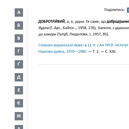
Поділитись:
А
ДОБРОТЛИ́ВИЙ
, а, е,
рідко.
Те саме, що
доброду́шни
Б
будем
(Г.-Арт., Байки.., 1958, 176);
Знехотя, з удаван
до комори
(Тулуб, Людолови, І, 1957, 85).
В
Словник української мови: в 11 тт. / АН УРСР. Інститут
Г
Наукова думка, 1970—1980.
— Т. 2. — С. 326.
Ґ
Д
Е
Є
Ж