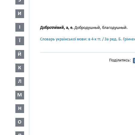
З
И
І
Добротли́вий, а, е.
Добродушный, благодушный.
Словарь української мови: в 4-х тт. / За ред. Б. Грін
Ї
Й
Поділитись:
К
Л
М
Н
О